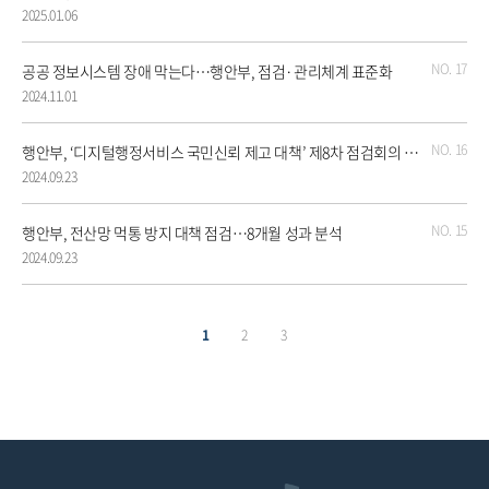
2025.01.06
17
공공 정보시스템 장애 막는다…행안부, 점검·관리체계 표준화
2024.11.01
16
행안부, ‘디지털행정서비스 국민신뢰 제고 대책’ 제8차 점검회의 개최
2024.09.23
15
행안부, 전산망 먹통 방지 대책 점검…8개월 성과 분석
2024.09.23
1
2
3