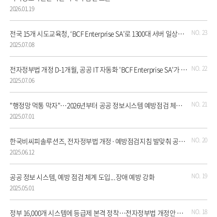
2026.01.19
23
전국 15개 시도교육청, ‘BCF Enterprise SA’로 1300대 서버 일상점검 자동화… 운영관리 고도화 본격화
2025.07.08
22
전자정부법 개정 D-1개월, 공공 IT 자동화 'BCF Enterprise SA'가 답을 제시하다
2025.07.06
21
"행정망 먹통 막자"…2026년부터 공공 정보시스템 예방점검 체계 의무화
2025.07.01
20
한국비씨피솔루션즈, 전자정부법 개정·예방점검지침 발맞춰 공공 IT 시장 공략 가속화
2025.06.12
19
공공 정보 시스템, 예방 점검 체계 도입...장애 예방 강화
2025.05.01
18
정부 16,000개 시스템에 등급제 본격 정착…전자정부법 개정안 국회 통과