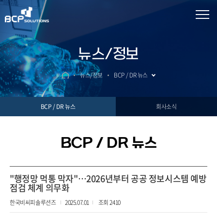
뉴스/정보
뉴스/정보
BCP / DR 뉴스
BCP / DR 뉴스
회사소식
BCP / DR 뉴스
"행정망 먹통 막자"…2026년부터 공공 정보시스템 예방
점검 체계 의무화
한국비씨피솔루션즈
2025.07.01
조회 2410