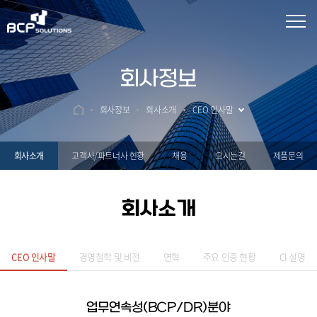
회사정보
회사정보
회사소개
CEO 인사말
회사소개
고객사/파트너사 현황
채용
오시는길
제품문의
회사소개
CEO 인사말
경영철학 및 비전
연혁
주요 인증 현황
CI 설명
업무연속성(BCP/DR)분야